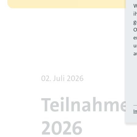
W
i
g
O
e
lider-Karussell
u
a
02. Juli 2026
Teilnahme 
I
2026