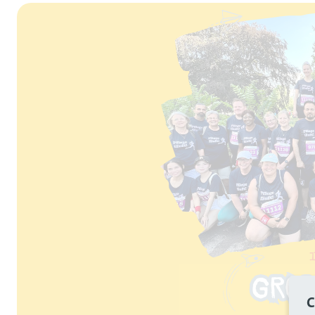
lider-Karussell zu überspringen
C