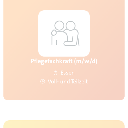
Pflegefachkraft (m/w/d)
Essen
Voll- und Teilzeit