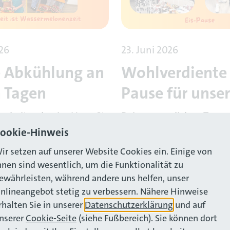
026
23. Juni 2026
e Abkühlung an
Wohlverdiente 
 Tagen
Pause für unse
arbeitenden im Haus St.
Bei sommerlichen Temp
culata durften sich
tut eine kleine Erfrischu
ookie-Hinweis
frische Wassermelone als
besonders gut.
ir setzen auf unserer Website Cookies ein. Einige von
ühlung freuen.
hnen sind wesentlich, um die Funktionalität zu
Mehr lesen
ewährleisten, während andere uns helfen, unser
n
nlineangebot stetig zu verbessern. Nähere Hinweise
rhalten Sie in unserer
Datenschutzerklärung
und auf
nserer
Cookie-Seite
(siehe Fußbereich). Sie können dort