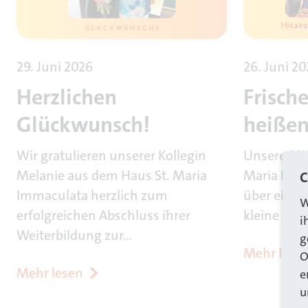
29. Juni 2026
26. Juni 2
Herzlichen
Frisch
Glückwunsch!
heißen
Wir gratulieren unserer Kollegin
Unsere Mit
Melanie aus dem Haus St. Maria
Maria Imma
C
Immaculata herzlich zum
über eine 
W
erfolgreichen Abschluss ihrer
kleine Abk
i
Weiterbildung zur…
g
Mehr lese
O
Mehr lesen
e
u