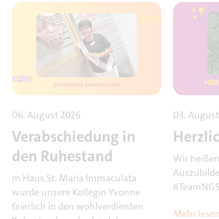
06. August 2026
03. August
Verabschiedung in
Herzli
den Ruhestand
Wir heiße
Auszubild
m Haus St. Maria Immaculata
#TeamNGSE
wurde unsere Kollegin Yvonne
feierlich in den wohlverdienten
Mehr lese