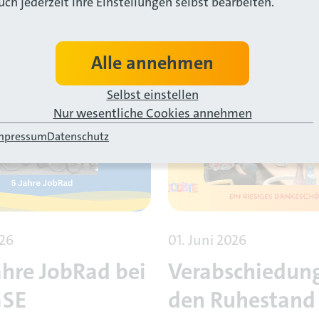
uch jederzeit Ihre Einstellungen selbst bearbeiten.
Alle annehmen
Selbst einstellen
Nur wesentliche Cookies annehmen
mpressum
Datenschutz
026
01. Juni 2026
ahre JobRad bei
Verabschiedung
GSE
den Ruhestand