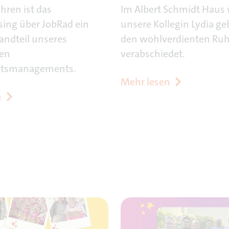
ahren ist das
Im Albert Schmidt Haus
sing über JobRad ein
unsere Kollegin Lydia g
tandteil unseres
den wohlverdienten Ru
hen
verabschiedet.
itsmanagements.
Mehr lesen
n