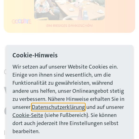
Cookie-Hinweis
Wir setzen auf unserer Website Cookies ein.
ider-Karussell
01. Juni 2026
Einige von ihnen sind wesentlich, um die
Funktionalität zu gewährleisten, während
Verabschiedung in
andere uns helfen, unser Onlineangebot stetig
zu verbessern. Nähere Hinweise erhalten Sie in
den Ruhestand
unserer
Datenschutzerklärung
und auf unserer
Cookie-Seite
(siehe Fußbereich). Sie können
dort auch jederzeit Ihre Einstellungen selbst
bearbeiten.
Im Albert Schmidt Haus wurde unsere