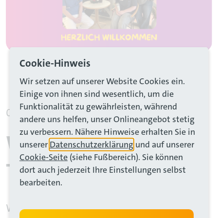
Cookie-Hinweis
Wir setzen auf unserer Website Cookies ein.
Einige von ihnen sind wesentlich, um die
Funktionalität zu gewährleisten, während
ider-Karussell
04. Dezember 2025
andere uns helfen, unser Onlineangebot stetig
zu verbessern. Nähere Hinweise erhalten Sie in
Willkommen im
unserer
Datenschutzerklärung
und auf unserer
Cookie-Seite
(siehe Fußbereich). Sie können
Team!
dort auch jederzeit Ihre Einstellungen selbst
bearbeiten.
Wir heißen unsere neue Auszubildende